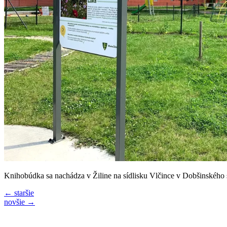
Knihobúdka sa nachádza v Žiline na sídlisku Vlčince v Dobšinského 
←
staršie
novšie
→