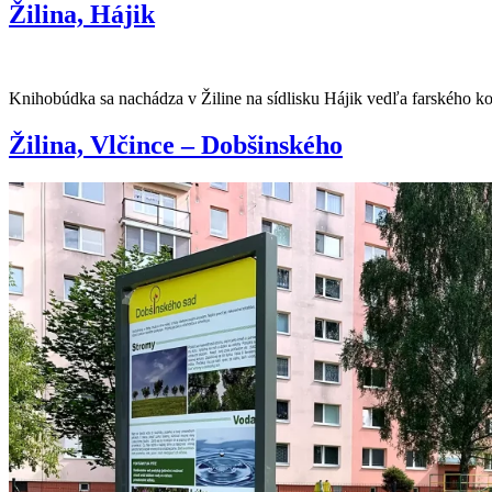
Žilina, Hájik
Knihobúdka sa nachádza v Žiline na sídlisku Hájik vedľa farského ko
Žilina, Vlčince – Dobšinského