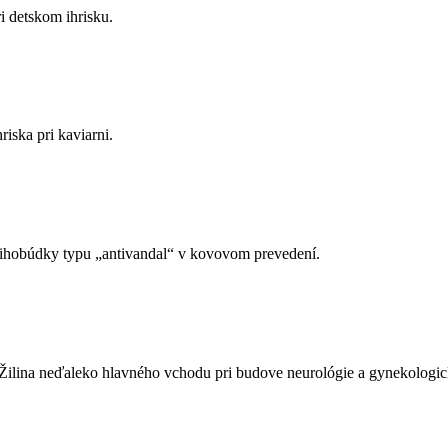
i detskom ihrisku.
iska pri kaviarni.
nihobúdky typu „antivandal“ v kovovom prevedení.
 Žilina neďaleko hlavného vchodu pri budove neurológie a gynekologic