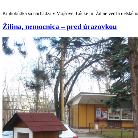
Knihobúdka sa nachádza v Mojšovej Lúčke pri Žiline vedľa detského 
Žilina, nemocnica – pred úrazovkou