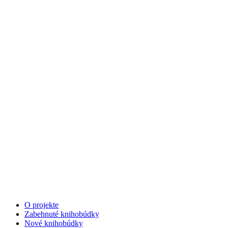
O projekte
Zabehnuté knihobúdky
Nové knihobúdky