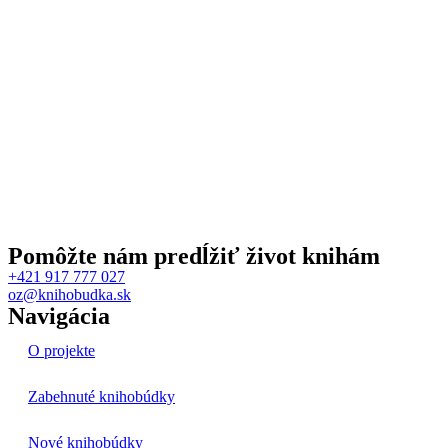
Pomôžte nám predĺžiť život knihám
+421 917 777 027
oz@knihobudka.sk
Navigácia
O projekte
Zabehnuté knihobúdky
Nové knihobúdky