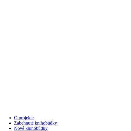
O projekte
Zabehnuté knihobúdky
Nové knihobúdky