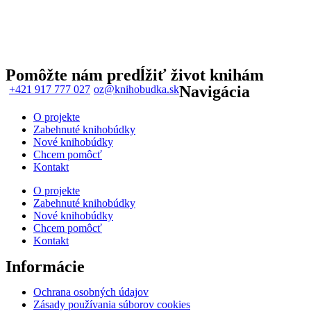
Pomôžte nám predĺžiť život knihám
Navigácia
+421 917 777 027
oz@knihobudka.sk
O projekte
Zabehnuté knihobúdky
Nové knihobúdky
Chcem pomôcť
Kontakt
O projekte
Zabehnuté knihobúdky
Nové knihobúdky
Chcem pomôcť
Kontakt
Informácie
Ochrana osobných údajov
Zásady používania súborov cookies