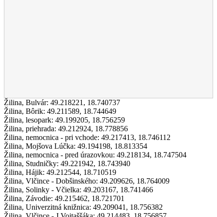
Žilina, Bulvár:
49.218221
,
18.740737
Žilina, Bôrik:
49.211589
,
18.744649
Žilina, lesopark:
49.199205
,
18.756259
Žilina, priehrada:
49.212924
,
18.778856
Žilina, nemocnica - pri vchode:
49.217413
,
18.746112
Žilina, Mojšova Lúčka:
49.194198
,
18.813354
Žilina, nemocnica - pred úrazovkou:
49.218134
,
18.747504
Žilina, Studničky:
49.221942
,
18.743940
Žilina, Hájik:
49.212544
,
18.710519
Žilina, Vlčince - Dobšinského:
49.209626
,
18.764009
Žilina, Solinky - Včielka:
49.203167
,
18.741466
Žilina, Závodie:
49.215462
,
18.721701
Žilina, Univerzitná knižnica:
49.209041
,
18.756382
Žilina, Vlčince - J.Vojtaššáka:
49.214483
,
18.756857