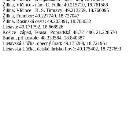
Žilina, Vlčince - nám. Ľ. Fullu:
49.215710
,
18.761588
Žilina, Vlčince - B. S. Timravy:
49.212259
,
18.760095
Žilina, Frambor:
49.227749
,
18.727047
Žilina, Rosinská cesta:
49.203391
,
18.768632
Lietava:
49.171792
,
18.666926
Košice - západ, Terasa - Popradská:
48.721480
,
21.228570
Baďan, pri kostole:
48.333584
,
18.840387
Lietavská Lúčka, obecný úrad:
49.175288
,
18.721951
Lietavská Lúčka, detské ihrisko Ilové:
49.175402
,
18.727693