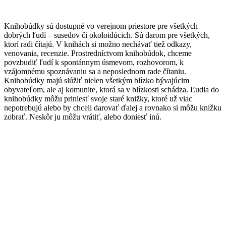
Knihobúdky sú dostupné vo verejnom priestore pre všetkých
dobrých ľudí – susedov či okoloidúcich. Sú darom pre všetkých,
ktorí radi čítajú. V knihách si možno nechávať tiež odkazy,
venovania, recenzie. Prostredníctvom knihobúdok, chceme
povzbudiť ľudí k spontánnym úsmevom, rozhovorom, k
vzájomnému spoznávaniu sa a neposlednom rade čítaniu.
Knihobúdky majú slúžiť nielen všetkým blízko bývajúcim
obyvateľom, ale aj komunite, ktorá sa v blízkosti schádza. Ľudia do
knihobúdky môžu priniesť svoje staré knižky, ktoré už viac
nepotrebujú alebo by chceli darovať ďalej a rovnako si môžu knižku
zobrať. Neskôr ju môžu vrátiť, alebo doniesť inú.