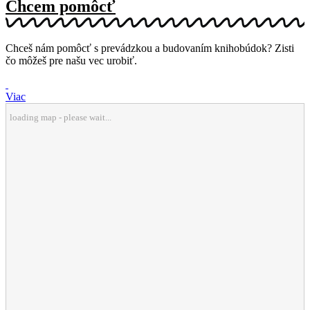
Chcem pomôcť
Chceš nám pomôcť s prevádzkou a budovaním knihobúdok? Zisti
čo môžeš pre našu vec urobiť.
Viac
loading map - please wait...