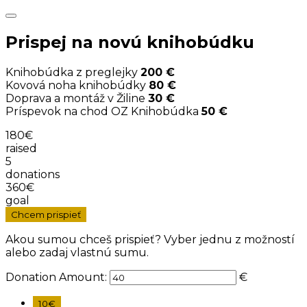
Prispej na novú knihobúdku
Knihobúdka z preglejky
200 €
Kovová noha knihobúdky
80 €
Doprava a montáž v Žiline
30 €
Príspevok na chod OZ Knihobúdka
50 €
180€
raised
5
donations
360€
goal
Chcem prispieť
Akou sumou chceš prispieť? Vyber jednu z možností
alebo zadaj vlastnú sumu.
Donation Amount:
€
10€