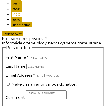
20€
30€
40€
50€
Iná čiastka
Pokračovať
Kto nám dnes prispieva?
Informácie o tebe nikdy neposkytneme tretej strane.
Personal Info
First Name
*
Last Name
Email Address
*
Make this an anonymous donation.
Comment