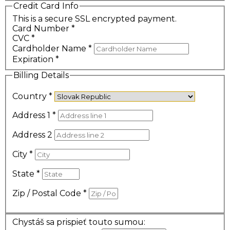
Credit Card Info
This is a secure SSL encrypted payment.
Card Number
*
CVC
*
Cardholder Name
*
Expiration
*
Billing Details
Country
*
Address 1
*
Address 2
City
*
State
*
Zip / Postal Code
*
Chystáš sa prispieť touto sumou: